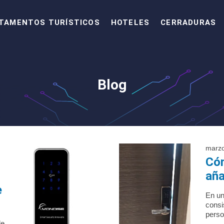
TAMENTOS TURÍSTICOS
HOTELES
CERRADURAS
Blog
marzo
Cóm
aña
e
En un
consi
perso
de