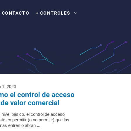
CONTACTO
+ CONTROLES
 1, 2020
o el control de acceso
de valor comercial
 nivel básico, el control de acceso
ste en permitir (o no permitir) que las
nas entren o abran ...