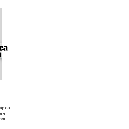
rápida
ara
por