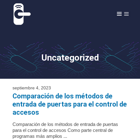
Saltar
al
MEN
contenido
Uncategorized
septiembre 4, 2023
Comparación de los métodos de
entrada de puertas para el control de
accesos
Comparación de los métodos de entrada de puertas
para el control de accesos Como parte central de
programas más amplios ...